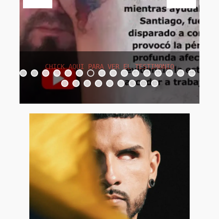
CHICK AQUI PARA VER EL TESTIMONIO
0
1
2
3
4
5
6
7
8
9
0
1
2
3
4
5