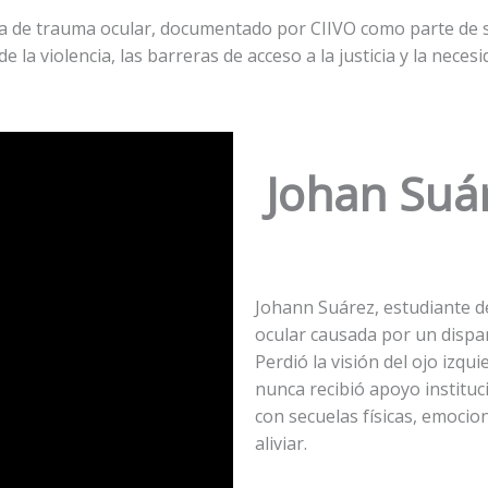
ma de trauma ocular, documentado por CIIVO como parte de 
e la violencia, las barreras de acceso a la justicia y la neces
Johan Suá
Johann Suárez, estudiante d
ocular causada por un dispa
Perdió la visión del ojo izqui
nunca recibió apoyo instituci
con secuelas físicas, emoci
aliviar.