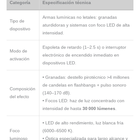
Categoría
Especificación técnica
Armas lumínicas no letales: granadas
Tipo de
aturdidoras y sistemas con foco LED de alta
dispositivo
intensidad.
Espoleta de retardo (1–2.5 s) o interruptor
Modo de
electrónico de encendido inmediato en
activación
dispositivos LED.
• Granadas: destello pirotécnico >4 millones
de candelas en flashbangs + pulso sonoro
Composición
(140–170 dB).
del efecto
• Focos LED: haz de luz concentrado con
intensidad de hasta
30 000 lúmenes
.
• LED de alto rendimiento, luz blanca fría
Foco
(6000–6500 K).
luminoso
• Óptica especializada para largo alcance y