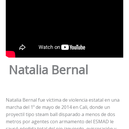
Natalia Bernal
Natalia Bernal fue víctima de violencia estatal en una
marcha del 1º de mayo de 2014 en Cali, donde un
proyectil tipo steam ball disparado a menos de dos
metros por agentes con armamento del ESMAD le
causó pérdida total del ojo izquierdo, evisceración y