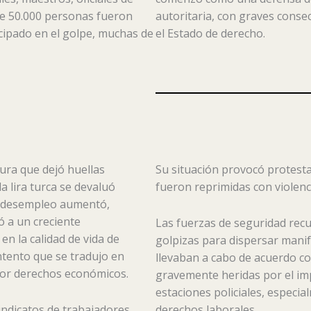
 de 50.000 personas fueron
autoritaria, con graves consec
cipado en el golpe, muchas de
el Estado de derecho.
ura que dejó huellas
Su situación provocó protesta
a lira turca se devaluó
fueron reprimidas con violenc
el desempleo aumentó,
ó a un creciente
Las fuerzas de seguridad rec
n la calidad de vida de
golpizas para dispersar manif
tento que se tradujo en
llevaban a cabo de acuerdo c
por derechos económicos.
gravemente heridas por el imp
estaciones policiales, especial
indicatos de trabajadores
derechos laborales.