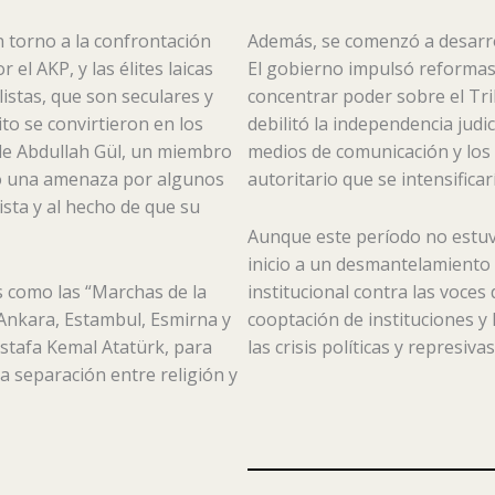
 torno a la confrontación
Además, se comenzó a desarrol
l AKP, y las élites laicas
El gobierno impulsó reformas c
istas, que son seculares y
concentrar poder sobre el Trib
cito se convirtieron en los
debilitó la independencia jud
 de Abdullah Gül, un miembro
medios de comunicación y los
mo una amenaza por algunos
autoritario que se intensificar
sta y al hecho de que su
Aunque este período no estuvo
inicio a un desmantelamiento 
s como las “Marchas de la
institucional contra las voces 
 Ankara, Estambul, Esmirna y
cooptación de instituciones y 
stafa Kemal Atatürk, para
las crisis políticas y represiv
a separación entre religión y