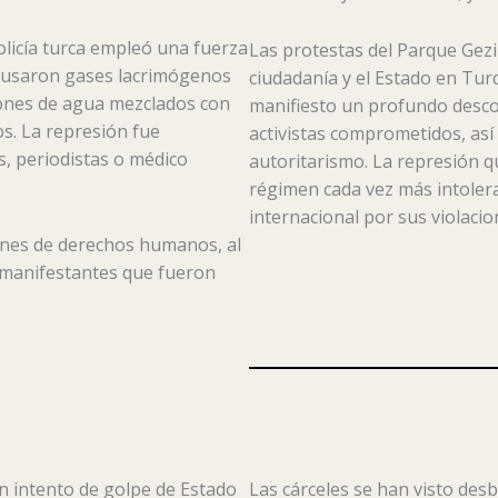
olicía turca empleó una fuerza
Las protestas del Parque Gezi
e usaron gases lacrimógenos
ciudadanía y el Estado en Tur
ñones de agua mezclados con
manifiesto un profundo desco
os. La represión fue
activistas comprometidos, así
es, periodistas o médico
autoritarismo. La represión q
régimen cada vez más intoleran
internacional por sus violaci
ones de derechos humanos, al
 manifestantes que fueron
un intento de golpe de Estado
Las cárceles se han visto des