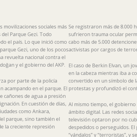
s movilizaciones sociales más
Se registraron más de 8.000 h
as del Parque Gezi. Todo
sufrieron trauma ocular perma
o el país. Lo que inició como
cabo más de 5.000 detenciones,
parque Gezi, uno de los pocos
activistas por cargos de terror
a revuelta nacional contra el
doğan y el gobierno del AKP.
El caso de Berkin Elvan, un j
en la cabeza mientras iba a c
za por parte de la policía
convertido en un símbolo de l
an acampando en el parque. El
protestas y profundizó el confl
de cañones de agua a presión
gnación. En cuestión de días,
Al mismo tiempo, el gobierno
 ciudades como Ankara,
ámbito digital. Las redes soc
el parque, sino también el
televisión optaron por no cubr
 de la creciente represión
despedidos o perseguidos. El
“vándalos” y “terroristas”, y s