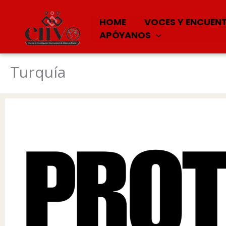
HOME
VOCES Y ENCUEN
APÓYANOS
Turquía
Ir
al
contenido