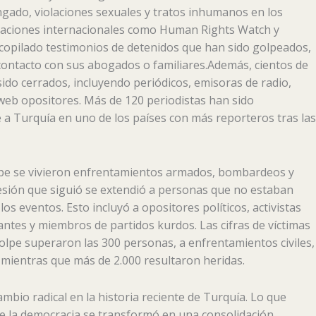
ngado, violaciones sexuales y tratos inhumanos en los
zaciones internacionales como Human Rights Watch y
ecopilado testimonios de detenidos que han sido golpeados,
contacto con sus abogados o familiares.Además, cientos de
do cerrados, incluyendo periódicos, emisoras de radio,
s web opositores. Más de 120 periodistas han sido
e a Turquía en uno de los países con más reporteros tras las
lpe se vivieron enfrentamientos armados, bombardeos y
esión que siguió se extendió a personas que no estaban
os eventos. Esto incluyó a opositores políticos, activistas
tes y miembros de partidos kurdos. Las cifras de víctimas
golpe superaron las 300 personas, a enfrentamientos civiles,
, mientras que más de 2.000 resultaron heridas.
mbio radical en la historia reciente de Turquía. Lo que
 la democracia se transformó en una consolidación