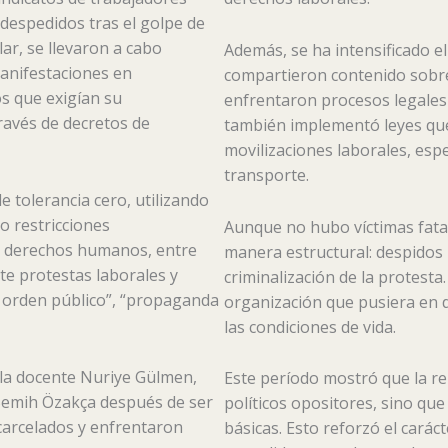
despedidos tras el golpe de
lar, se llevaron a cabo
Además, se ha intensificado el 
manifestaciones en
compartieron contenido sobre 
s que exigían su
enfrentaron procesos legales 
ravés de decretos de
también implementó leyes que 
movilizaciones laborales, espe
transporte.
e tolerancia cero, utilizando
o restricciones
Aunque no hubo víctimas fatal
de derechos humanos, entre
manera estructural: despidos 
te protestas laborales y
criminalización de la protesta
l orden público”, “propaganda
organización que pusiera en 
las condiciones de vida.
 la docente Nuriye Gülmen,
Este período mostró que la re
 Semih Özakça después de ser
políticos opositores, sino qu
carcelados y enfrentaron
básicas. Esto reforzó el carác