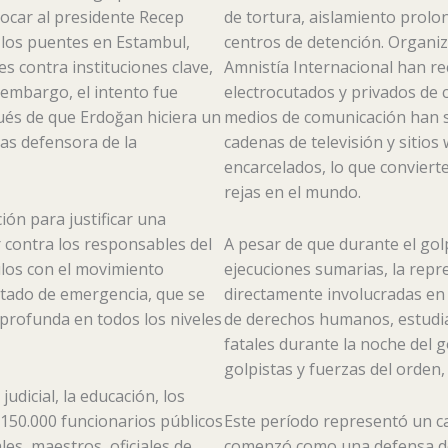
rocar al presidente Recep
de tortura, aislamiento prolo
 los puentes en Estambul,
centros de detención. Organi
s contra instituciones clave,
Amnistía Internacional han r
n embargo, el intento fue
electrocutados y privados de 
ués de que Erdoğan hiciera un
medios de comunicación han si
das defensora de la
cadenas de televisión y sitio
encarcelados, lo que conviert
rejas en el mundo.
ión para justificar una
 contra los responsables del
A pesar de que durante el go
ulos con el movimiento
ejecuciones sumarias, la repr
estado de emergencia, que se
directamente involucradas en l
profunda en todos los niveles
de derechos humanos, estudian
fatales durante la noche del 
golpistas y fuerzas del orden
judicial, la educación, los
e 150.000 funcionarios públicos
Este período representó un ca
ales, maestros, oficiales de
comenzó como una defensa de