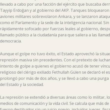
llevado a cabo por una facción del ejército que buscaba der
Tayyip Erdoğan y al gobierno del AKP. Tanques bloquearon
aviones militares sobrevolaron Ankara, y se lanzaron ataque
como el Parlamento y la sede de la inteligencia nacional. Si
rápidamente sofocado por fuerzas leales al gobierno, desp
llamado público a la ciudadanía para que saliera a las llama
democracia.
Aunque el golpe no tuvo éxito, el Estado aprovechó la situac
represión masiva sin precedentes. Con el pretexto de luchar
intento de golpe a quienes el gobierno acusó de tener vínc
religioso del clérigo exiliado Fethullah Gülen se declaró el 
prolongó por más de dos años, y se llevó a cabo una purga 
del Estado y la sociedad.
La represión se extendió a diversas áreas como lo militar, lo 
medios de comunicación y la vida civil. Se calcula que más d
fueron destituidos sin un juicio previo, incluidos jueces, fisc