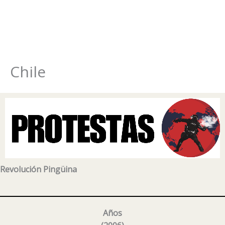
Chile
Ir
al
contenido
Revolución Pingüina
Años