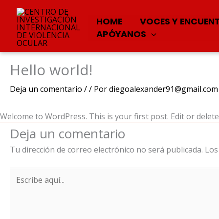
HOME
VOCES Y ENCUEN
APÓYANOS
Hello world!
Ir
al
Deja un comentario
/
/ Por
diegoalexander91@gmail.com
contenido
Welcome to WordPress. This is your first post. Edit or delete 
Deja un comentario
Tu dirección de correo electrónico no será publicada.
Los
Escribe
aquí...