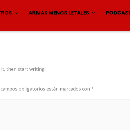
TROS
ARMAS MENOS LETALES
PODCAS
it, then start writing!
 campos obligatorios están marcados con
*