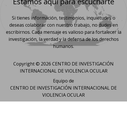
Estamos aquí para escucharte
Si tienes información, testimonios, inquietudes o
deseas colaborar con nuestro trabajo, no dudes en
escribirnos. Cada mensaje es valioso para fortalecer la
investigación, la verdad y la defensa de los derechos
humanos.
Copyright © 2026 CENTRO DE INVESTIGACIÓN
INTERNACIONAL DE VIOLENCIA OCULAR
Equipo de
CENTRO DE INVESTIGACIÓN INTERNACIONAL DE
VIOLENCIA OCULAR