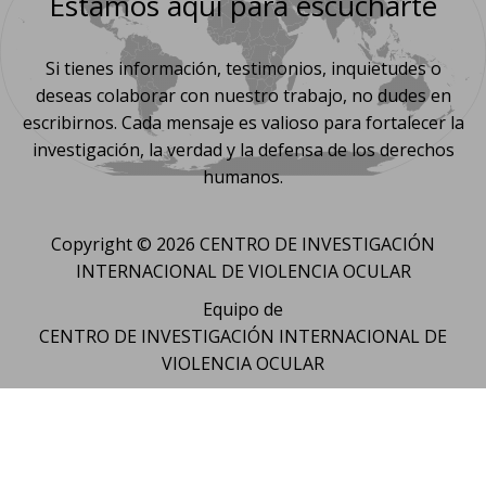
Estamos aquí para escucharte
Si tienes información, testimonios, inquietudes o
deseas colaborar con nuestro trabajo, no dudes en
escribirnos. Cada mensaje es valioso para fortalecer la
investigación, la verdad y la defensa de los derechos
humanos.
Copyright © 2026 CENTRO DE INVESTIGACIÓN
INTERNACIONAL DE VIOLENCIA OCULAR
Equipo de
CENTRO DE INVESTIGACIÓN INTERNACIONAL DE
VIOLENCIA OCULAR