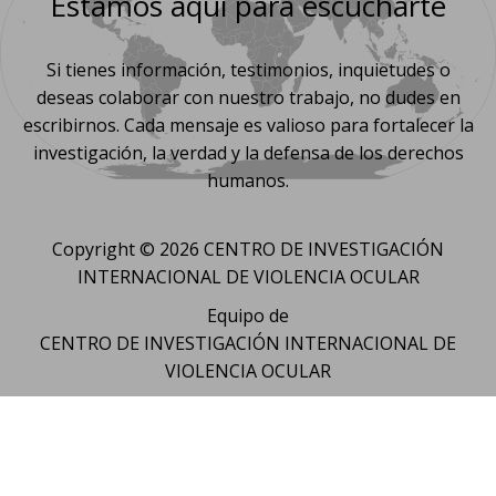
Estamos aquí para escucharte
Si tienes información, testimonios, inquietudes o
deseas colaborar con nuestro trabajo, no dudes en
escribirnos. Cada mensaje es valioso para fortalecer la
investigación, la verdad y la defensa de los derechos
humanos.
Copyright © 2026 CENTRO DE INVESTIGACIÓN
INTERNACIONAL DE VIOLENCIA OCULAR
Equipo de
CENTRO DE INVESTIGACIÓN INTERNACIONAL DE
VIOLENCIA OCULAR