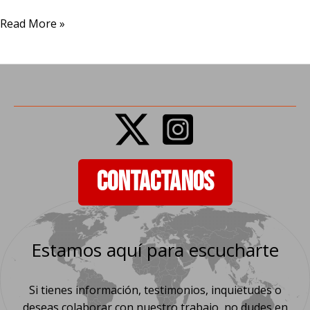
Fundraising
Read More »
Campaign
CONTACTANOS
Estamos aquí para escucharte
Si tienes información, testimonios, inquietudes o
deseas colaborar con nuestro trabajo, no dudes en